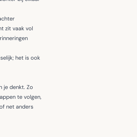
achter
t zit vaak vol
rinneringen
elijk; het is ook
 je denkt. Zo
tappen te volgen,
 of net anders