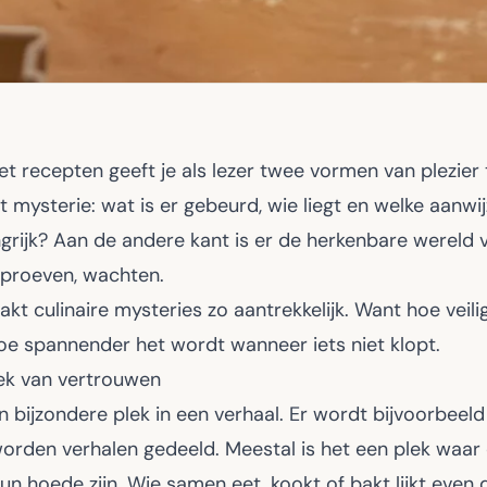
t recepten geeft je als lezer twee vormen van plezier t
t mysterie: wat is er gebeurd, wie liegt en welke aanwijz
angrijk? Aan de andere kant is er de herkenbare wereld 
proeven, wachten.
kt culinaire mysteries zo aantrekkelijk. Want hoe veili
hoe spannender het wordt wanneer iets niet klopt.
lek van vertrouwen
n bijzondere plek in een verhaal. Er wordt bijvoorbeeld
worden verhalen gedeeld. Meestal is het een plek waa
n hoede zijn. Wie samen eet, kookt of bakt lijkt even d