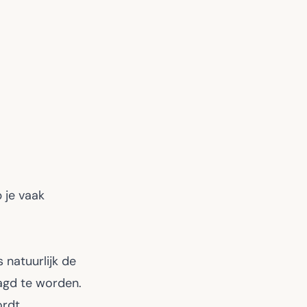
p je vaak
 natuurlijk de
aagd te worden.
rdt.