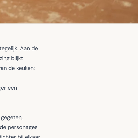
egelijk. Aan de
ing blijkt
van de keuken:
ger een
 gegeten,
r de personages
ichter bij elkaar