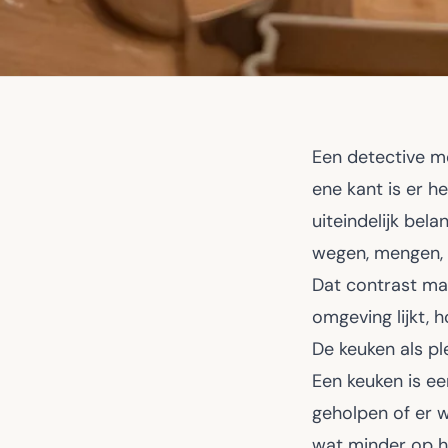
Een detective me
ene kant is er he
uiteindelijk bel
wegen, mengen, 
Dat contrast maa
omgeving lijkt, 
De keuken als p
Een keuken is ee
geholpen of er 
wat minder op hu