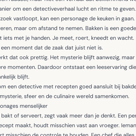
nier om een detectiveverhaal lucht en ritme te geven.
rzoek vastloopt, kan een personage de keuken in gaan.
ren, maar om afstand te nemen. Bakken is een goede a
t iets met je handen. Je meet, roert, kneedt en wacht. 
p een moment dat de zaak dat juist niet is.
rkt dat ook prettig. Het mysterie blijft aanwezig, maar
ere momenten. Daardoor ontstaat een leeservaring die
elijk blijft.
om een detective met recepten goed aansluit bij
bakde
 mysterie, sfeer en de culinaire wereld samenkomen.
onages menselijker
bakt of serveert, zegt vaak meer dan je denkt. Een p
 recept maakt, houdt misschien vast aan vroeger. Iema
t misschien de controle te houden. Een chef die alles 