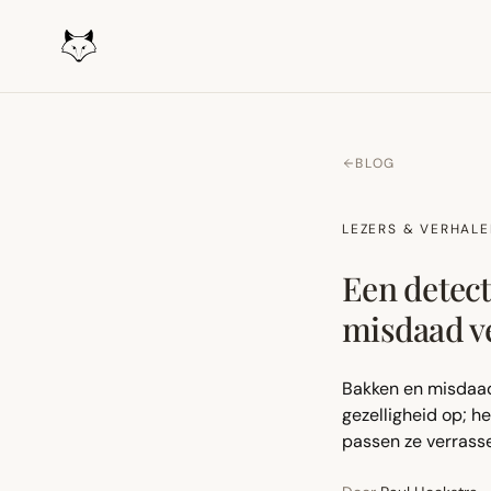
BLOG
LEZERS & VERHAL
Een detec
misdaad v
Bakken en misdaad
gezelligheid op; h
passen ze verrasse