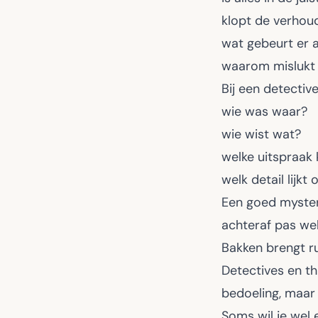
klopt de verhou
wat gebeurt er a
waarom mislukt i
Bij een detectiv
wie was waar?
wie wist wat?
welke uitspraak 
welk detail lijkt
Een goed mysteri
achteraf pas wel
Bakken brengt r
Detectives en th
bedoeling, maar 
Soms wil je wel