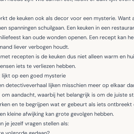
rkt de keuken ook als decor voor een mysterie. Want 
nen spanningen schuilgaan. Een keuken in een restauran
familiefeest kan oude wonden openen. Een recept kan he
mand liever verbogen houdt.
 met recepten is de keuken dus niet alleen warm en huis
nsen iets te verliezen hebben.
lijkt op een goed mysterie
n detectiveverhaal lijken misschien meer op elkaar dan
i om aandacht, waarbij het belangrijk is om de juiste s
rken en te begrijpen wat er gebeurt als iets ontbreekt
n kleine afwijking kan grote gevolgen hebben.
n je jezelf vragen stellen als:
iste volgorde gedaan?