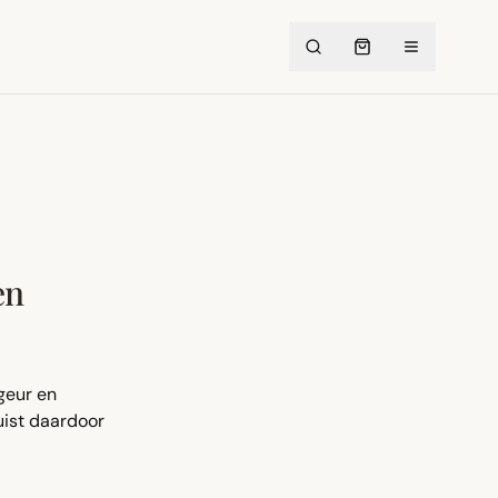
en
geur en
uist daardoor