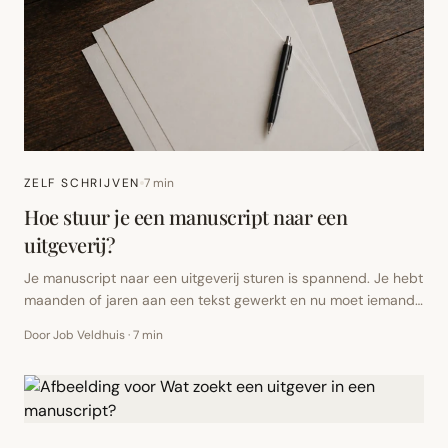
ZELF SCHRIJVEN
7
min
Hoe stuur je een manuscript naar een
uitgeverij?
Je manuscript naar een uitgeverij sturen is spannend. Je hebt
maanden of jaren aan een tekst gewerkt en nu moet iemand
anders beoordelen of jouw verhaal ook een boek kan worden.
Door Job Veldhuis
·
7 min
Juist daarom helpt het om je inzending zorgvuldig voor te
bereiden. Niet omdat een uitgever perfecte schrijvers zoekt,
maar omdat een goede inzending laat zien dat je serieus met
je werk omgaat.