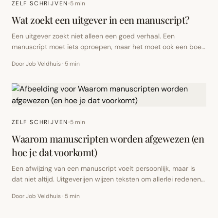
ZELF SCHRIJVEN
5
min
Wat zoekt een uitgever in een manuscript?
Een uitgever zoekt niet alleen een goed verhaal. Een
manuscript moet iets oproepen, maar het moet ook een boek
kunnen worden: redactioneel, commercieel en inhoudelijk. Dat
Door Job Veldhuis
·
5 min
betekent niet dat elk boek makkelijk verkoopbaar moet zijn.
Wel moet duidelijk zijn waarom dit manuscript er juist nu toe
doet.
ZELF SCHRIJVEN
5
min
Waarom manuscripten worden afgewezen (en
hoe je dat voorkomt)
Een afwijzing van een manuscript voelt persoonlijk, maar is
dat niet altijd. Uitgeverijen wijzen teksten om allerlei redenen
af: soms vanwege kwaliteit, soms vanwege timing, soms
Door Job Veldhuis
·
5 min
omdat het boek niet past bij het fonds. Toch zijn er veel
dingen die je als auteur kunt doen om je kansen te vergroten.